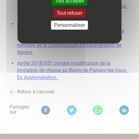
Tout accepter
limitation de vitesse au bourg de Parigny-les-Vaux -
En Agglomération.
Tout refuser
Arrêté 2019/052 portant interdiction de
Personnaliser
stationnement des véhicules des gens du voyage
en dehors des aires aménagées à cet effet sur le
territoire de la Communauté d'Agglomération de
Nevers.
Arrêté 2018/051 portant modification de la
limitation de vitesse au Bourg de Parigny-les-Vaux -
En Agglomération.
Retour à l'accueil
Partagez
sur :