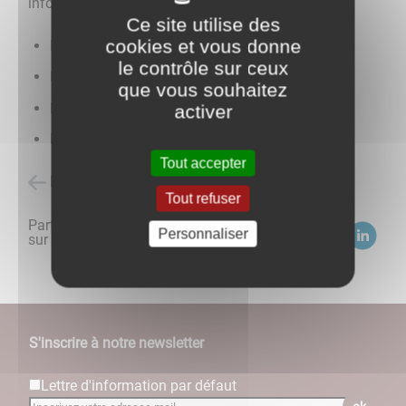
informations concernant :
Ce site utilise des
cookies et vous donne
L'inscription à l'école
le contrôle sur ceux
La cantine et la garderie
que vous souhaitez
Les accueils de loisirs
activer
Le transport scolaire
Tout accepter
Retour à l'accueil
Tout refuser
Partagez
Personnaliser
sur :
S'inscrire à notre newsletter
Lettre d'information par défaut